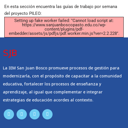
En esta sección encuentra las guías de trabajo por semana
del proyecto PILEO:
Setting up fake worker failed: "Cannot load script at:
https://www.sanjuanboscopasto.edu.co/wp-
content/plugins/pdf-
embedder/assets/js/pdfjs/pdf.worker.min.js?ver=2.2.228".
SJB
La IEM San Juan Bosco promueve procesos de gestión para
modernizarla, con el propósito de capacitar a la comunidad
educativa, fortalecer los procesos de enseñanza y
aprendizaje, al igual que complementar e integrar
estrategias de educación acordes al contexto.