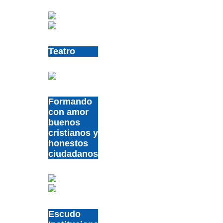
Teatro
Formando
con amor
buenos
cristianos y
honestos
ciudadanos
Escudo