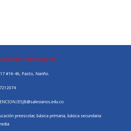
stablecer contacto en
. 17 #16-46, Pasto, Nariño.
)7212074
ENCION.IESJB@salesianos.edu.co
ucación preescolar, básica primaria, básica secundaria
media