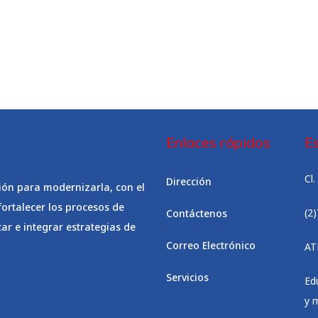
Enlaces rápidos
E
Cl
Dirección
ón para modernizarla, con el
ortalecer los procesos de
(2
Contáctenos
r e integrar estrategias de
Correo Electrónico
AT
Servicios
Ed
y 